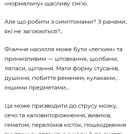
«нормальну» щасливу сімʼю.
Але що робити з симптомами? З ранами,
які не загоюються?..
Фізичне насилля може бути «легким» та
принизливим — штовхання, щолбани,
ляпаси, щіпання. Мати форму стусанів,
душіння, побиття ременем, кулаками,
іншими предметами…
Це може призводити до струсу мозку,
сечо та каловипорожнення, вивихів,
гематом, переломів кісток, пошкодження