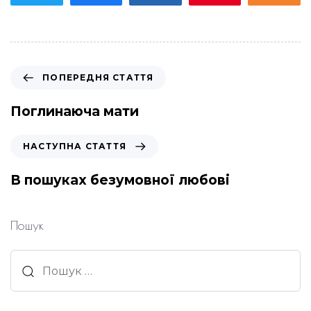
П
ПОПЕРЕДНЯ СТАТТЯ
о
п
Поглинаюча мати
е
р
Н
НАСТУПНА СТАТТЯ
е
а
д
с
В пошуках безумовної любові
н
т
я
у
с
п
Пошук
т
н
а
а
Пошук:
т
с
т
т
я
а