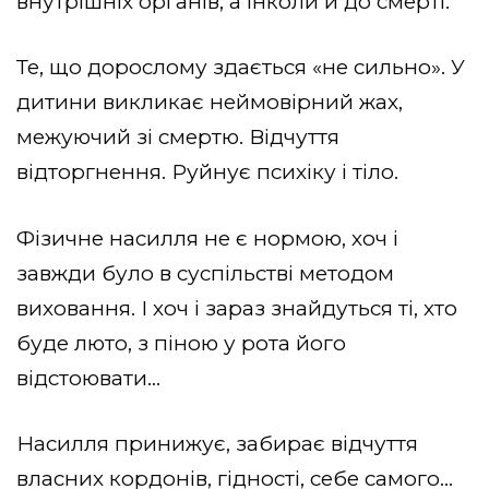
внутрішніх органів, а інколи й до смерті.
Те, що дорослому здається «не сильно». У
дитини викликає неймовірний жах,
межуючий зі смертю. Відчуття
відторгнення. Руйнує психіку і тіло.
Фізичне насилля не є нормою, хоч і
завжди було в суспільстві методом
виховання. І хоч і зараз знайдуться ті, хто
буде люто, з піною у рота його
відстоювати…
Насилля принижує, забирає відчуття
власних кордонів, гідності, себе самого…