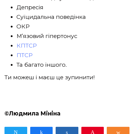
Депресія
Суїцидальна поведінка
ОКР
Мʼязовий гіпертонус
КПТСР
ПТСР
Та багато іншого.
Ти можеш і маєш це зупинити!
©️Людмила Мініна
Tвітнути
Поділитися
Поділитися
Pin
Поді