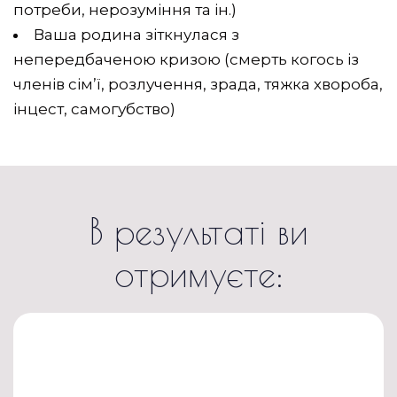
потреби, нерозуміння та ін.)
Ваша родина зіткнулася з
непередбаченою кризою (смерть когось із
членів сім’ї, розлучення, зрада, тяжка хвороба,
інцест, самогубство)
В результаті ви
отримуєте:
Можливість відкрито говорити
про свої почуття та бажання.