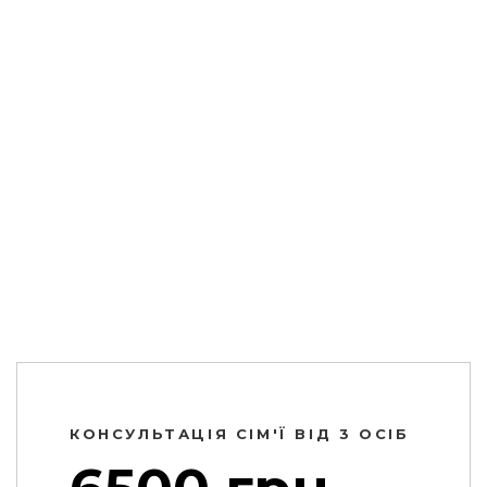
Сеанс 60 хвилин
Зручний час запису
Комфортна обстановка
ЗАЛИШИТИ ЗАЯВКУ
КОНСУЛЬТАЦІЯ СІМ'Ї ВІД 3 ОСІБ