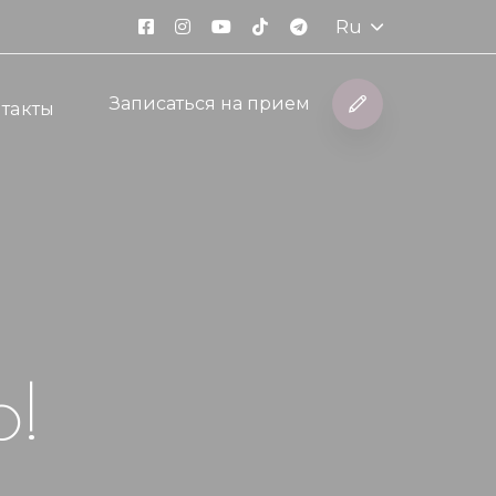
Ru
Записаться на прием
такты
ю!