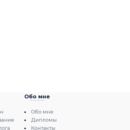
Обо мне
йн
Обо мне
вание
Дипломы
лога
Контакты