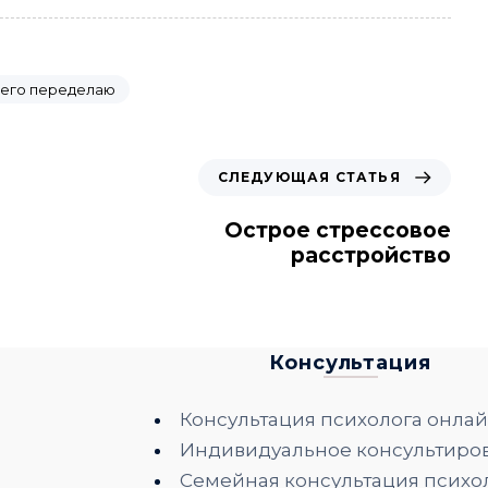
 его переделаю
С
СЛЕДУЮЩАЯ СТАТЬЯ
л
е
Острое стрессовое
д
расстройство
у
ю
щ
а
Консультация
я
с
т
Консультация психолога онла
а
Индивидуальное консультиро
т
Семейная консультация психо