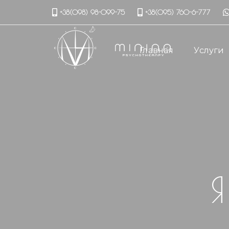
Skip
Skip
+38(098) 98-099-75
+38(095) 760-6-777
links
to
primary
navigation
Главная
Услуги
Skip
to
content
Я